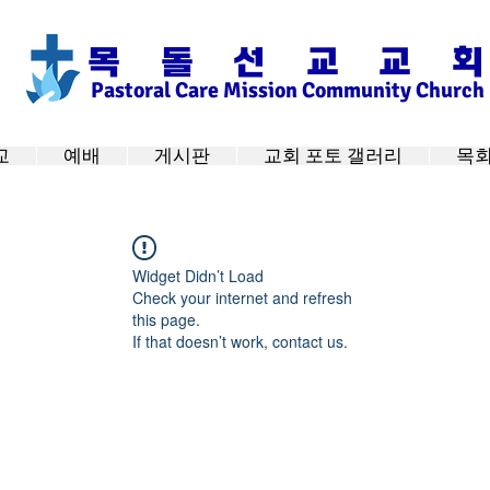
목 돌 선 교 교 회
Pastoral Care Mission Community Church
교
예배
게시판
교회 포토 갤러리
목회
Widget Didn’t Load
Check your internet and refresh
this page.
If that doesn’t work, contact us.